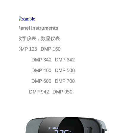
Panel Instruments
数字仪表，数显仪表
DMP 125   DMP 160
            DMP 340   DMP 342
            DMP 400   DMP 500
            DMP 600   DMP 700
          DMP 942   DMP 950