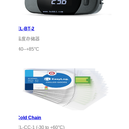
EL-BT-2
温度存储器
-40--+85°C 
Cold Chain
EL-CC-1 (-30 to +60°C)